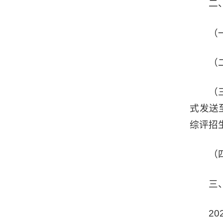
二
（
（
（
式发送至
综评招
（
三
20